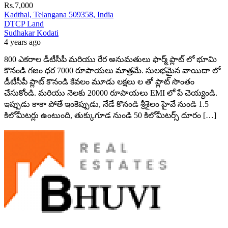
Rs.7,000
Kadthal, Telangana 509358, India
DTCP Land
Sudhakar Kodati
4 years ago
800 ఎకరాల డీటీసీపీ మరియు రేర అనుమతులు ఫార్మ్ ప్లాట్ లో భూమి
కొనండి గజం ధర 7000 రూపాయలు మాత్రమే. సులభమైన వాయిదా లో
డీటీసీపీ ప్లాట్ కొనండి కేవలం మూడు లక్షలు ల తో ప్లాట్ సొంతం
చేసుకోండి. మరియు నెలకు 20000 రూపాయలు EMI లో పే చెయ్యండి.
ఇప్పుడు కాకా పోతే ఇంకెప్పుడు, నేడే కొనండి శ్రీశైలం హైవే నుండి 1.5
కిలోమీటర్లు ఉంటుంది, తుక్కుగూడ నుండి 50 కిలోమీటర్స్ దూరం […]