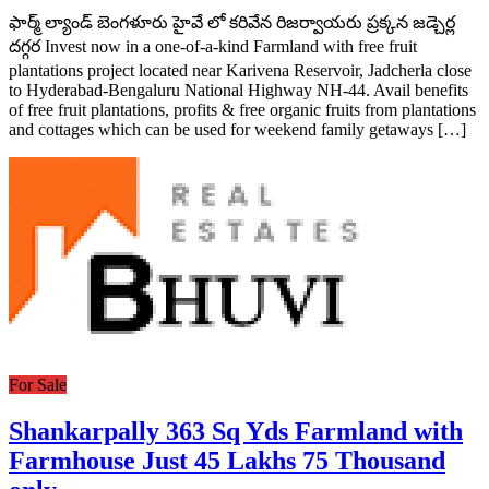
ఫార్మ్ ల్యాండ్ బెంగళూరు హైవే లో కరివేన రిజర్వాయరు ప్రక్కన జడ్చెర్ల
దగ్గర Invest now in a one-of-a-kind Farmland with free fruit
plantations project located near Karivena Reservoir, Jadcherla close
to Hyderabad-Bengaluru National Highway NH-44. Avail benefits
of free fruit plantations, profits & free organic fruits from plantations
and cottages which can be used for weekend family getaways […]
For Sale
Shankarpally 363 Sq Yds Farmland with
Farmhouse Just 45 Lakhs 75 Thousand