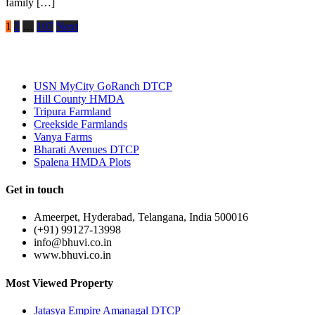
family […]
1
2
…
107
Next
Most Popular
USN MyCity GoRanch DTCP
Hill County HMDA
Tripura Farmland
Creekside Farmlands
Vanya Farms
Bharati Avenues DTCP
Spalena HMDA Plots
Get in touch
Ameerpet, Hyderabad, Telangana, India 500016
(+91) 99127-13998
info@bhuvi.co.in
www.bhuvi.co.in
Most Viewed Property
Jatasya Empire Amanagal DTCP