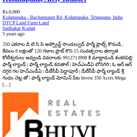
Rs.6,900
Kolanupaka - Bachannapet Rd, Kolanupaka, Telangana, India
DTCP Land
Farm Land
Sudhakar Kodati
5 years ago
350 ఎకరాల డి టి సి పి అప్ప్రోవ్డ్ సాండల్వుడ్ ఫార్మ్ ప్లాట్స్ కొనండి ,
కేవలం 8 లక్షలతో 120 గజాల ప్లాట్ కొని 15 సంవత్సరాల తర్వాత
కోటీశ్వరులు అవ్వండి వివరాలకు 9912713998 కి మాట్లాడండి శంకరపల్లి
ఫార్మ్ ల్యాండ్ | ఫార్మ్ ల్యాండ్ కడతాల్ | హెచ్‌ఎండీఏ బోనగిరి | ఓ ఆర్ ఆర్
దగ్గర గల హెచ్‌ఎండీఏ | డీటీసీపీ పెద్దాపూర్ | డీటీసీపీ ఫార్మ్ ల్యాండ్ శ్రీ
గంధం చెట్ల తో | ఫార్మ్ ల్యాండ్ మోమిన్ పేట Invest 350 Acers Mega
[…]