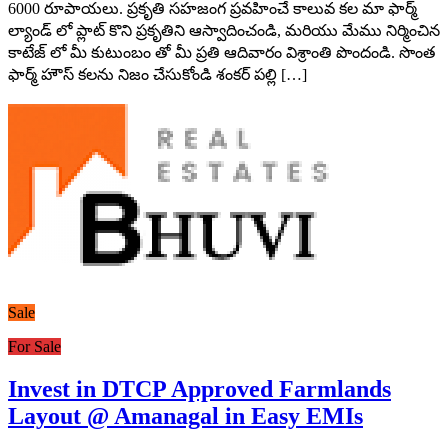
6000 రూపాయలు. ప్రకృతి సహజంగ ప్రవహించే కాలువ కల మా ఫార్మ్
ల్యాండ్ లో ప్లాట్ కొని ప్రకృతిని ఆస్వాదించండి, మరియు మేము నిర్మించిన
కాటేజ్ లో మీ కుటుంబం తో మీ ప్రతి ఆదివారం విశ్రాంతి పొందండి. సొంత
ఫార్మ్ హౌస్ కలను నిజం చేసుకోండి శంకర్ పల్లి […]
Sale
For Sale
Invest in DTCP Approved Farmlands
Layout @ Amanagal in Easy EMIs