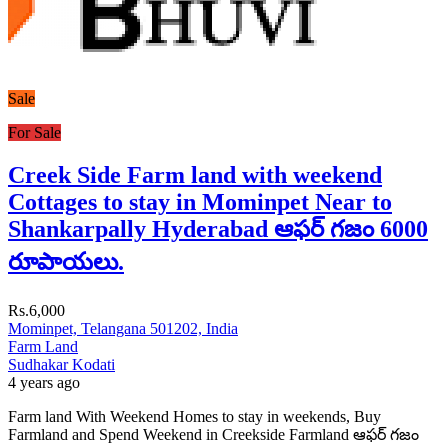
Sale
For Sale
Creek Side Farm land with weekend
Cottages to stay in Mominpet Near to
Shankarpally Hyderabad ఆఫర్ గజం 6000
రూపాయలు.
Rs.6,000
Mominpet, Telangana 501202, India
Farm Land
Sudhakar Kodati
4 years ago
Farm land With Weekend Homes to stay in weekends, Buy
Farmland and Spend Weekend in Creekside Farmland ఆఫర్ గజం