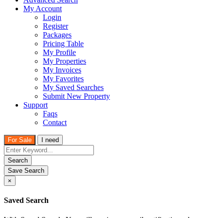
My Account
Login
Register
Packages
Pricing Table
My Profile
My Properties
My Invoices
My Favorites
My Saved Searches
Submit New Property
Support
Faqs
Contact
For Sale
I need
Search
Save Search
×
Saved Search