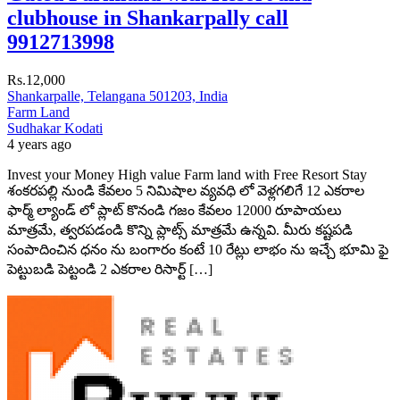
clubhouse in Shankarpally call
9912713998
Rs.12,000
Shankarpalle, Telangana 501203, India
Farm Land
Sudhakar Kodati
4 years ago
Invest your Money High value Farm land with Free Resort Stay
శంకరపల్లి నుండి కేవలం 5 నిమిషాల వ్యవధి లో వెళ్లగలిగే 12 ఎకరాల
ఫార్మ్ ల్యాండ్ లో ప్లాట్ కొనండి గజం కేవలం 12000 రూపాయలు
మాత్రమే, త్వరపడండి కొన్ని ప్లాట్స్ మాత్రమే ఉన్నవి. మీరు కష్టపడి
సంపాదించిన ధనం ను బంగారం కంటే 10 రేట్లు లాభం ను ఇచ్చే భూమి ఫై
పెట్టుబడి పెట్టండి 2 ఎకరాల రిసార్ట్ […]