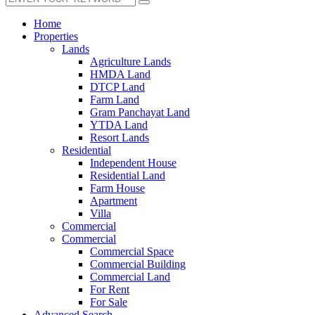
Home
Properties
Lands
Agriculture Lands
HMDA Land
DTCP Land
Farm Land
Gram Panchayat Land
YTDA Land
Resort Lands
Residential
Independent House
Residential Land
Farm House
Apartment
Villa
Commercial
Commercial
Commercial Space
Commercial Building
Commercial Land
For Rent
For Sale
Advanced Search