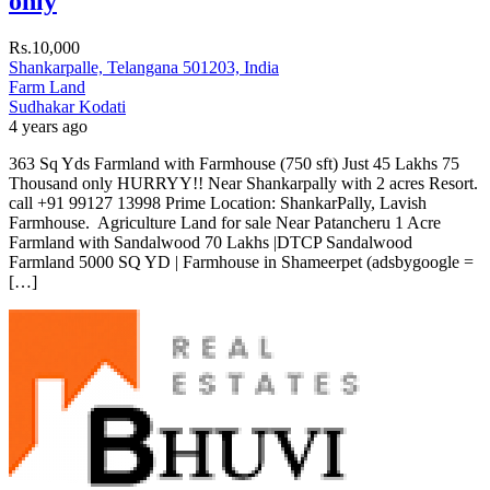
only
Rs.10,000
Shankarpalle, Telangana 501203, India
Farm Land
Sudhakar Kodati
4 years ago
363 Sq Yds Farmland with Farmhouse (750 sft) Just 45 Lakhs 75
Thousand only HURRYY!! Near Shankarpally with 2 acres Resort.
call +91 99127 13998 Prime Location: ShankarPally, Lavish
Farmhouse. Agriculture Land for sale Near Patancheru 1 Acre
Farmland with Sandalwood 70 Lakhs |DTCP Sandalwood
Farmland 5000 SQ YD | Farmhouse in Shameerpet (adsbygoogle =
[…]